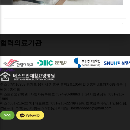
협력의료기관
Prev
Next
주소 : (우)16953 경기도 용인시 기흥구 흥덕2로105번길 6 흥덕U프라자6층~9층 ｜
원장 : 홍성표
베스트안요양병원 | 사업자등록번호 : 374-93-00863 ｜ 24시입원상담 : 031-216-
1989
팩스 : 031-216-2270 | 대표번호 : 031-216-2279(내선번호 0:접수 수납, 1:입원상담,
2:원무과, 7:7병동, 8:8병동, 9:9병동) | 이메일 : bestahnhosp@gmail.com