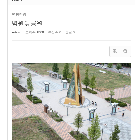
병원전경
병원앞공원
admin
조회 수
추천 수
댓글
4388
0
0