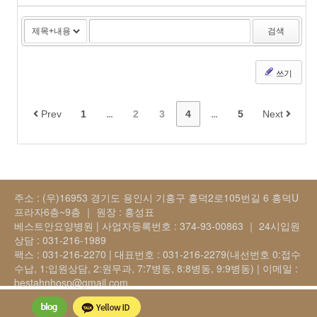
검색
쓰기
Prev
1
...
2
3
4
...
5
Next
주소 : (우)16953 경기도 용인시 기흥구 흥덕2로105번길 6 흥덕U
프라자6층~9층 ｜ 원장 : 홍성표
베스트안요양병원 | 사업자등록번호 : 374-93-00863 ｜ 24시입원
상담 : 031-216-1989
팩스 : 031-216-2270 | 대표번호 : 031-216-2279(내선번호 0:접수
수납, 1:입원상담, 2:원무과, 7:7병동, 8:8병동, 9:9병동) | 이메일 :
bestahnhosp@gmail.com