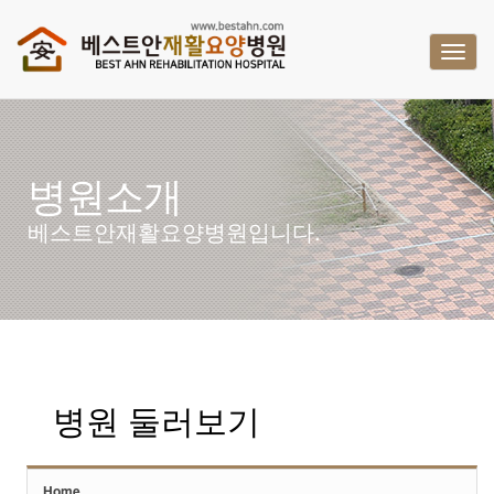
Sketchbook5, 스케치북5
Sketchbook5, 스케치북5
T
o
g
g
l
병원소개
e
n
베스트안재활요양병원입니다.
a
v
i
g
a
t
병원 둘러보기
i
o
n
Home