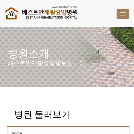
Sketchbook5, 스케치북5
Sketchbook5, 스케치북5
T
o
g
g
l
병원소개
e
n
베스트안재활요양병원입니다.
a
v
i
g
a
t
병원 둘러보기
i
o
n
Home