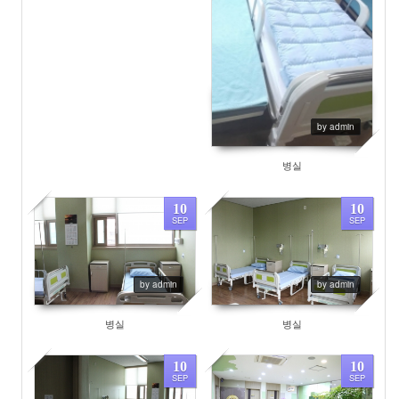
by admin
병실
10
10
SEP
SEP
9970
9416
by admin
by admin
병실
병실
10
10
SEP
SEP