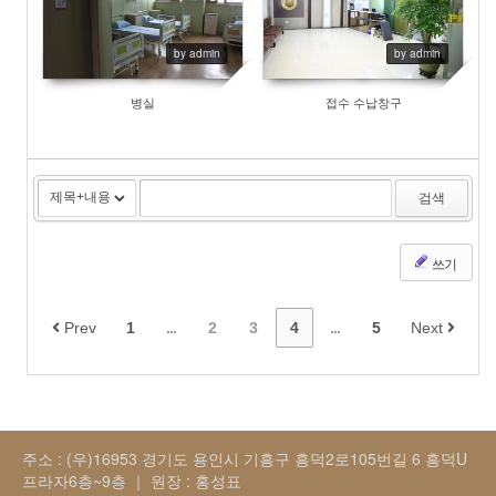
5042
21089
by admin
by admin
병실
접수 수납창구
검색
쓰기
Prev
1
...
2
3
4
...
5
Next
주소 : (우)16953 경기도 용인시 기흥구 흥덕2로105번길 6 흥덕U
프라자6층~9층 ｜ 원장 : 홍성표