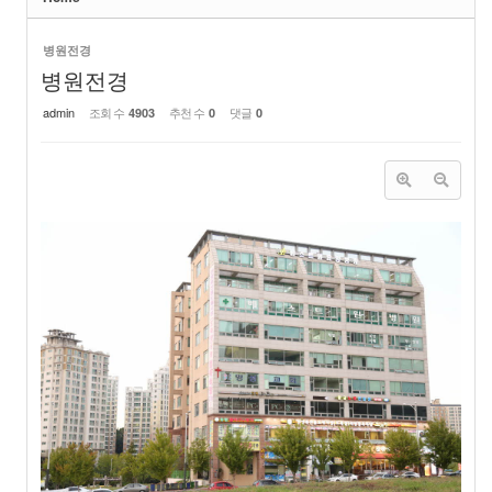
병원전경
병원전경
admin
조회 수
추천 수
댓글
4903
0
0