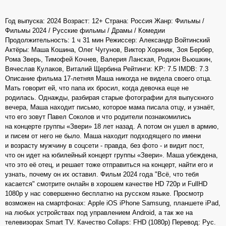
Год выпуска: 2024 Возраст: 12+ Страна: Россия Жанр: Фильмы /
Фильмы 2024 / Русские фильмы / Драмы / Комедии
Продолжительность: 1 ч 31 мин Режиссер: Александр Войтинский
Актёры: Маша Кошина, Олег Чугунов, Виктор Хориняк, Зоя Бербер,
Рома Зверь, Тимофей Кочнев, Валерия Ланская, Родион Вьюшкин,
Вячеслав Кулаков, Виталий Щербина Рейтинги: KP: 7.5 IMDB: 7.3
Описание фильма 17-летняя Маша никогда не видела своего отца.
Мать говорит ей, что папа их бросил, когда девочка еще не
родилась. Однажды, разбирая старые фотографии для выпускного
вечера, Маша находит письмо, которое мама писала отцу, и узнаёт,
что его зовут Павел Соколов и что родители познакомились
на концерте группы «Звери» 18 лет назад. А потом он ушел в армию,
и писем от него не было. Маша находит подходящего по имени
и возрасту мужчину в соцсети - правда, без фото - и видит пост,
что он идет на юбилейный концерт группы «Звери». Маша убеждена,
что это её отец, и решает тоже отправиться на концерт, найти его и
узнать, почему он их оставил. Фильм 2024 года "Всё, что тебя
касается" смотрите онлайн в хорошем качестве HD 720p и FullHD
1080p у нас совершенно бесплатно на русском языке. Просмотр
возможен на смартфонах: Apple iOS iPhone Samsung, планшете iPad,
на любых устройствах под управлением Android, а так же на
телевизорах Smart TV. Качество Collaps: FHD (1080p) Перевод: Рус.