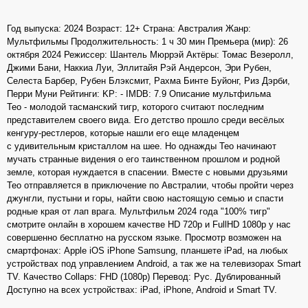
Год выпуска: 2024 Возраст: 12+ Страна: Австралия Жанр:
Мультфильмы Продолжительность: 1 ч 30 мин Премьера (мир): 26
октября 2024 Режиссер: Шантель Мюррэй Актёры: Томас Везеролл,
Джими Бани, Наккиа Луи, Эллитайя Рэй Андерсон, Эри Рубен,
Селеста Барбер, Рубен Блэксмит, Рахма Бинте Буйонг, Риз Дэрби,
Перри Муни Рейтинги: KP: - IMDB: 7.9 Описание мультфильма
Тео - молодой тасманский тигр, которого считают последним
представителем своего вида. Его детство прошло среди весёлых
кенгуру-рестлеров, которые нашли его еще младенцем
с удивительным кристаллом на шее. Но однажды Тео начинают
мучать странные видения о его таинственном прошлом и родной
земле, которая нуждается в спасении. Вместе с новыми друзьями
Тео отправляется в приключение по Австралии, чтобы пройти через
джунгли, пустыни и горы, найти свою настоящую семью и спасти
родные края от лап врага. Мультфильм 2024 года "100% тигр"
смотрите онлайн в хорошем качестве HD 720p и FullHD 1080p у нас
совершенно бесплатно на русском языке. Просмотр возможен на
смартфонах: Apple iOS iPhone Samsung, планшете iPad, на любых
устройствах под управлением Android, а так же на телевизорах Smart
TV. Качество Collaps: FHD (1080p) Перевод: Рус. Дублированный
Доступно на всех устройствах: iPad, iPhone, Android и Smart TV.