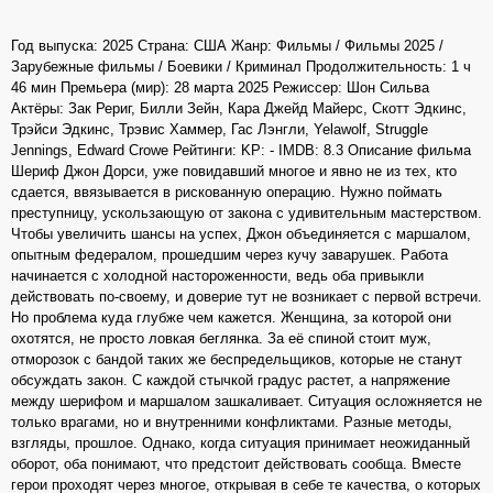
Год выпуска: 2025 Страна: США Жанр: Фильмы / Фильмы 2025 /
Зарубежные фильмы / Боевики / Криминал Продолжительность: 1 ч
46 мин Премьера (мир): 28 марта 2025 Режиссер: Шон Сильва
Актёры: Зак Рериг, Билли Зейн, Кара Джейд Майерс, Скотт Эдкинс,
Трэйси Эдкинс, Трэвис Хаммер, Гас Лэнгли, Yelawolf, Struggle
Jennings, Edward Crowe Рейтинги: KP: - IMDB: 8.3 Описание фильма
Шериф Джон Дорси, уже повидавший многое и явно не из тех, кто
сдается, ввязывается в рискованную операцию. Нужно поймать
преступницу, ускользающую от закона с удивительным мастерством.
Чтобы увеличить шансы на успех, Джон объединяется с маршалом,
опытным федералом, прошедшим через кучу заварушек. Работа
начинается с холодной настороженности, ведь оба привыкли
действовать по-своему, и доверие тут не возникает с первой встречи.
Но проблема куда глубже чем кажется. Женщина, за которой они
охотятся, не просто ловкая беглянка. За её спиной стоит муж,
отморозок с бандой таких же беспредельщиков, которые не станут
обсуждать закон. С каждой стычкой градус растет, а напряжение
между шерифом и маршалом зашкаливает. Ситуация осложняется не
только врагами, но и внутренними конфликтами. Разные методы,
взгляды, прошлое. Однако, когда ситуация принимает неожиданный
оборот, оба понимают, что предстоит действовать сообща. Вместе
герои проходят через многое, открывая в себе те качества, о которых