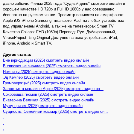
давно забыли. Фильм 2025 года "Судный день" смотрите онлайн в
хорошем качестве HD 720p и FullHD 1080p у нас совершенно
бесплатно на русском языке. Просмотр возможен на смартфонах:
Apple iOS iPhone Samsung, планшете iPad, на любых устройствах
под управлением Android, а так же на телевизорах Smart TV.
Качество Collaps: FHD (1080p) Перевод: Рус. Дублированный,
ViruseProject, Eng.Original Доступно на всех устройствах: iPad,
iPhone, Android и Smart TV.
Другие статьи:
Вне юрисдикции (2025) смотреть видео онлайн
В списках не значился (2025) смотреть видео онлайн
Ножницы (2025) смотреть видео онлайн
Эд Кемпер (2025) смотреть видео онлайн
Громовержцы* (2025) смотреть видео онлайн
Заложник в магазине Apple (2025) смотреть видео он...
Сокровища гномов (2025) смотреть видео онлайн
Екатерина Великая (2025) смотреть видео онлайн
Мужу привет (2025) смотреть видео онлайн
Сущность. Семейный кошмар (2025) смотреть видео он...
.
.
.