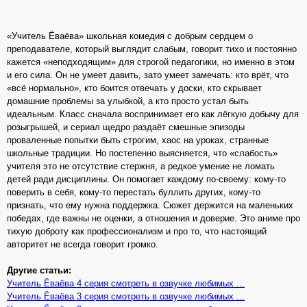
«Учитель Ёваёва» школьная комедия с добрым сердцем о
преподавателе, который выглядит слабым, говорит тихо и постоянно
кажется «неподходящим» для строгой педагогики, но именно в этом
и его сила. Он не умеет давить, зато умеет замечать: кто врёт, что
«всё нормально», кто боится отвечать у доски, кто скрывает
домашние проблемы за улыбкой, а кто просто устал быть
идеальным. Класс сначала воспринимает его как лёгкую добычу для
розыгрышей, и сериал щедро раздаёт смешные эпизоды
проваленные попытки быть строгим, хаос на уроках, странные
школьные традиции. Но постепенно выясняется, что «слабость»
учителя это не отсутствие стержня, а редкое умение не ломать
детей ради дисциплины. Он помогает каждому по-своему: кому-то
поверить в себя, кому-то перестать буллить других, кому-то
признать, что ему нужна поддержка. Сюжет держится на маленьких
победах, где важны не оценки, а отношения и доверие. Это аниме про
тихую доброту как профессионализм и про то, что настоящий
авторитет не всегда говорит громко.
Другие статьи:
Учитель Ёваёва 4 серия смотреть в озвучке любимых ...
Учитель Ёваёва 3 серия смотреть в озвучке любимых ...