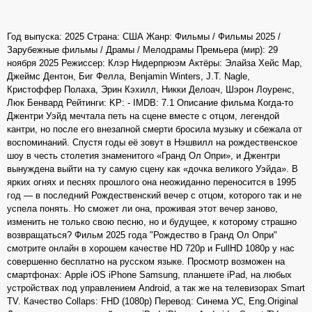
Год выпуска: 2025 Страна: США Жанр: Фильмы / Фильмы 2025 /
Зарубежные фильмы / Драмы / Мелодрамы Премьера (мир): 29
ноября 2025 Режиссер: Клэр Нидерпрюэм Актёры: Элайза Хейс Мар,
Джеймс Дентон, Биг Фелла, Benjamin Winters, J.T. Nagle,
Кристоффер Полаха, Эрин Кэхилл, Никки Делоач, Шэрон Лоуренс,
Люк Бенвард Рейтинги: KP: - IMDB: 7.1 Описание фильма Когда-то
Джентри Уэйд мечтала петь на сцене вместе с отцом, легендой
кантри, но после его внезапной смерти бросила музыку и сбежала от
воспоминаний. Спустя годы её зовут в Нэшвилл на рождественское
шоу в честь столетия знаменитого «Гранд Ол Опри», и Джентри
вынуждена выйти на ту самую сцену как «дочка великого Уэйда». В
ярких огнях и песнях прошлого она неожиданно переносится в 1995
год — в последний Рождественский вечер с отцом, которого так и не
успела понять. Но сможет ли она, проживая этот вечер заново,
изменить не только свою песню, но и будущее, к которому страшно
возвращаться? Фильм 2025 года "Рождество в Гранд Ол Опри"
смотрите онлайн в хорошем качестве HD 720p и FullHD 1080p у нас
совершенно бесплатно на русском языке. Просмотр возможен на
смартфонах: Apple iOS iPhone Samsung, планшете iPad, на любых
устройствах под управлением Android, а так же на телевизорах Smart
TV. Качество Collaps: FHD (1080p) Перевод: Синема УС, Eng.Original