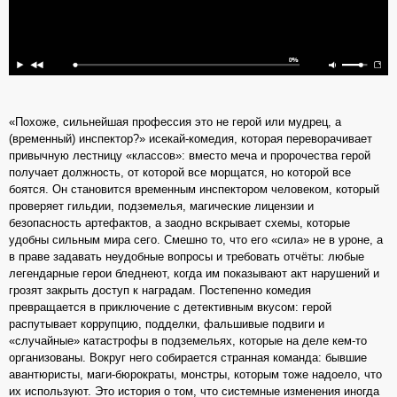
«Похоже, сильнейшая профессия это не герой или мудрец, а
(временный) инспектор?» исекай-комедия, которая переворачивает
привычную лестницу «классов»: вместо меча и пророчества герой
получает должность, от которой все морщатся, но которой все
боятся. Он становится временным инспектором человеком, который
проверяет гильдии, подземелья, магические лицензии и
безопасность артефактов, а заодно вскрывает схемы, которые
удобны сильным мира сего. Смешно то, что его «сила» не в уроне, а
в праве задавать неудобные вопросы и требовать отчёты: любые
легендарные герои бледнеют, когда им показывают акт нарушений и
грозят закрыть доступ к наградам. Постепенно комедия
превращается в приключение с детективным вкусом: герой
распутывает коррупцию, подделки, фальшивые подвиги и
«случайные» катастрофы в подземельях, которые на деле кем-то
организованы. Вокруг него собирается странная команда: бывшие
авантюристы, маги-бюрократы, монстры, которым тоже надоело, что
их используют. Это история о том, что системные изменения иногда