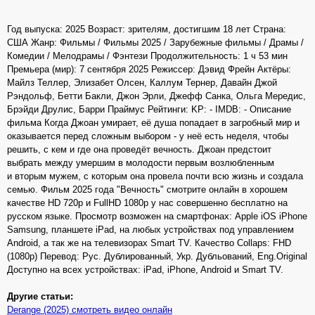
Год выпуска: 2025 Возраст: зрителям, достигшим 18 лет Страна:
США Жанр: Фильмы / Фильмы 2025 / Зарубежные фильмы / Драмы /
Комедии / Мелодрамы / Фэнтези Продолжительность: 1 ч 53 мин
Премьера (мир): 7 сентября 2025 Режиссер: Дэвид Фрейн Актёры:
Майлз Теллер, Элизабет Олсен, Каллум Тернер, Давайн Джой
Рэндольф, Бетти Бакли, Джон Эрли, Джефф Санка, Ольга Мередис,
Брэйди Друлис, Барри Праймус Рейтинги: KP: - IMDB: - Описание
фильма Когда Джоан умирает, её душа попадает в загробный мир и
оказывается перед сложным выбором - у неё есть неделя, чтобы
решить, с кем и где она проведёт вечность. Джоан предстоит
выбрать между умершим в молодости первым возлюбленным
и вторым мужем, с которым она провела почти всю жизнь и создала
семью. Фильм 2025 года "Вечность" смотрите онлайн в хорошем
качестве HD 720p и FullHD 1080p у нас совершенно бесплатно на
русском языке. Просмотр возможен на смартфонах: Apple iOS iPhone
Samsung, планшете iPad, на любых устройствах под управлением
Android, а так же на телевизорах Smart TV. Качество Collaps: FHD
(1080p) Перевод: Рус. Дублированный, Укр. Дубльований, Eng.Original
Доступно на всех устройствах: iPad, iPhone, Android и Smart TV.
Другие статьи:
Derange (2025) смотреть видео онлайн