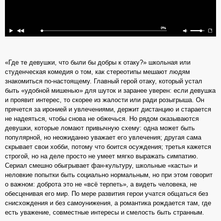
«Где те девушки, что были бы добры к отаку?» школьная или
студенческая комедия о том, как стереотипы мешают людям
знакомиться по-настоящему. Главный герой отаку, который устал
быть «удобной мишенью» для шуток и заранее уверен: если девушка
и проявит интерес, то скорее из жалости или ради розыгрыша. Он
прячется за иронией и увлечениями, держит дистанцию и старается
не надеяться, чтобы снова не обжечься. Но рядом оказываются
девушки, которые ломают привычную схему: одна может быть
популярной, но неожиданно уважает его увлечения; другая сама
скрывает свои хобби, потому что боится осуждения; третья кажется
строгой, но на деле просто не умеет мягко выражать симпатию.
Сериал смешно обыгрывает фан-культуру, школьные «касты» и
неловкие попытки быть социально нормальным, но при этом говорит
о важном: доброта это не «всё терпеть», а видеть человека, не
обесценивая его мир. По мере развития герои учатся общаться без
снисхождения и без самоунижения, а романтика рождается там, где
есть уважение, совместные интересы и смелость быть странным.