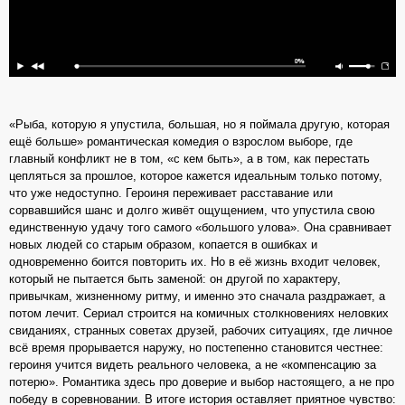
«Рыба, которую я упустила, большая, но я поймала другую, которая
ещё больше» романтическая комедия о взрослом выборе, где
главный конфликт не в том, «с кем быть», а в том, как перестать
цепляться за прошлое, которое кажется идеальным только потому,
что уже недоступно. Героиня переживает расставание или
сорвавшийся шанс и долго живёт ощущением, что упустила свою
единственную удачу того самого «большого улова». Она сравнивает
новых людей со старым образом, копается в ошибках и
одновременно боится повторить их. Но в её жизнь входит человек,
который не пытается быть заменой: он другой по характеру,
привычкам, жизненному ритму, и именно это сначала раздражает, а
потом лечит. Сериал строится на комичных столкновениях неловких
свиданиях, странных советах друзей, рабочих ситуациях, где личное
всё время прорывается наружу, но постепенно становится честнее:
героиня учится видеть реального человека, а не «компенсацию за
потерю». Романтика здесь про доверие и выбор настоящего, а не про
победу в соревновании. В итоге история оставляет приятное чувство: