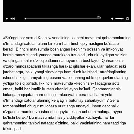
«So`nggi bor yoxud Kechir» serialining ikkinchi mavsumi qahramonlarning
o‘tmishdagi xatolari ularni bir zum ham tinch qo‘ymasligini ko‘rsatib
beradi. Birinchi mavsumda boshlangan kechirim so‘rash va imkoniyat
berish mavzusi endi yanada murakkab tus oladi, chunki aytilgan so‘zlar
va qilingan ishlar o‘z oqibatlarini namoyon eta boshlaydi. Qahramonlar
o‘zaro munosabatlarni tiklashga harakat qilishar ekan, ular nafaqat eski
jarohatlarga, balki yangi sinovlarga ham duch kelishadi: atrofdagilarning
ishonchsizligi, jamiyatning bosimi va o‘zlarining ichki qo‘rquvlari ularning
yo‘liga to‘siq bo‘ladi. Ikkinchi mavsumda «kechirish» faqatgina so‘z
emas, balki har kunlik kurash ekanligi ayon bo‘ladi. Qahramonlar bir-
birlariga haqiqatan ham so‘nggi imkoniyatni bera oladilarmi yoki
o‘tmishdagi xatolar ularning kelajagini butunlay zaharlaydimi? Serial
tomoshabinni chuqur mulohaza yuritishga undaydi: inson qanchalik
o‘zgarishi mumkin va ishonchni qayta tiklash uchun nimalarga tayyor
bo‘lishi kerak? Bu mavsumda hissiy ziddiyatlar kuchayib, har bir
qahramonning tanlovi nafaqat o‘zining, balki yaqinlarining ham taqdiriga
ta’sir qiladi.