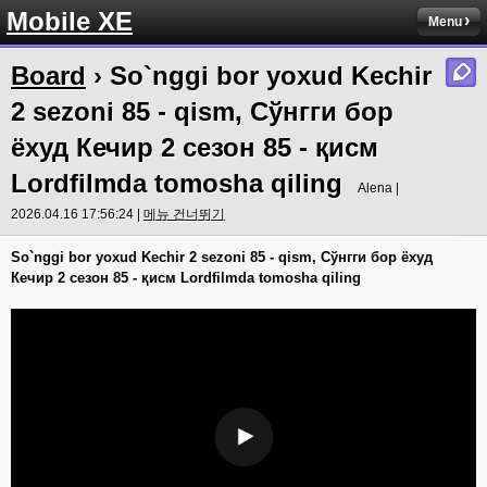
Mobile XE
Menu
Board
› So`nggi bor yoxud Kechir
2 sezoni 85 - qism, Сўнгги бор
ёхуд Кечир 2 сезон 85 - қисм
Lordfilmda tomosha qiling
Alena |
2026.04.16 17:56:24 |
메뉴 건너뛰기
So`nggi bor yoxud Kechir 2 sezoni 85 - qism, Сўнгги бор ёхуд
Кечир 2 сезон 85 - қисм Lordfilmda tomosha qiling