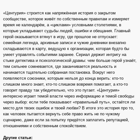
«Центурия» строится как напряжённая история о закрытом
сообществе, которое живёт по собственным правилам и измеряет
время не календарём, а «циклами» условными столетиями, в
которые укладывают судьбы людей, ошибки и обещания. Главный
герой оказывается втянут в игру, где прошлое не отпускает:
семейная легенда, архивные записи и чужие дневники внезапно
складываются в карту, ведущую к организации, которая будто бы
умеет управлять событиями заранее. Сериал держит интригу на
стыке детектива и психологической драмы: чем больше герой узнаёт,
тем сильнее сомневается, где заканчивается реальность и
начинается тщательно собранная постановка. Вокруг него
появляются союзники, которым нельзя до конца верить: кто-то
слишком много знает, кто-то слишком вовремя помогает, а кто-то
говорит правду так убедительно, что это пугает. «Центурия»
интересно играет темой власти через информацию и темой свободы
через выбор: если тебе показывают «правильный путь», остаётся ли
место для твоих ошибок и твоей любви? В итоге это история про то,
как человек пытается вернуть себе право жить не по чужому
сценарию, даже если за попытку придётся заплатить репутацией,
отношениями и собственным спокойствием.
Другие статьи: