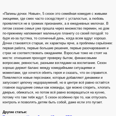
«Папины дочки. Новые», 5 сезон это семейная комедия с живыми
эмоциями, где смех часто соседствует с усталостью, а любовь
проявляется не в громких признаниях, а в ежедневных мелочах. В
пятом сезоне семья уже прошла через множество перемен, но дом
по‑прежнему напоминает маленькую планету со своей погодой: то
буря из‑за пустяка, то солнечный день, когда всем вдруг хорошо.
Дочки становятся старше, их характеры ярче, а проблемы серьёзнее:
первая работа, первые большие решения, первые разочарования и
страх не соответствовать ожиданиям. Взрослые тоже не стоят на
месте: отношения проходят проверку бытом, финансовыми
вопросами, ревностью, разными взглядами на воспитание. Сезон
хорошо держит баланс между комедийными ситуациями и
моментами, где хочется обнять героя и сказать, что он справится.
Появляются новые персонажи, которые добавляют динамики и
запускают цепочку недоразумений, но в центре всё равно остаётся
главное ощущение семьи как команды, где можно спорить, хлопать
дверью, обижаться, но потом всё равно возвращаться на кухню,
потому что там тебя ждут. 5 сезон особенно про то, как отпускать
контроль и позволять детям быть собой, даже если это пугает.
Другие статьи: