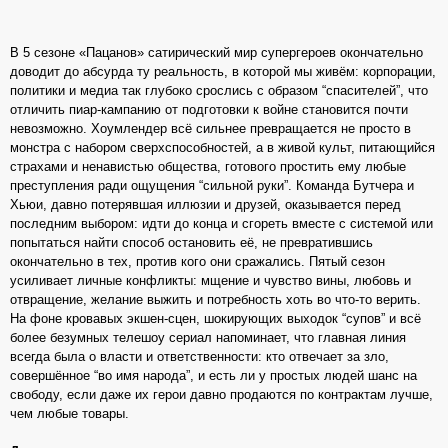
В 5 сезоне «Пацанов» сатирический мир супергероев окончательно
доводит до абсурда ту реальность, в которой мы живём: корпорации,
политики и медиа так глубоко срослись с образом “спасителей”, что
отличить пиар‑кампанию от подготовки к войне становится почти
невозможно. Хоумлендер всё сильнее превращается не просто в
монстра с набором сверхспособностей, а в живой культ, питающийся
страхами и ненавистью общества, готового простить ему любые
преступления ради ощущения “сильной руки”. Команда Бутчера и
Хьюи, давно потерявшая иллюзии и друзей, оказывается перед
последним выбором: идти до конца и сгореть вместе с системой или
попытаться найти способ остановить её, не превратившись
окончательно в тех, против кого они сражались. Пятый сезон
усиливает личные конфликты: мщение и чувство вины, любовь и
отвращение, желание выжить и потребность хоть во что‑то верить.
На фоне кровавых экшен‑сцен, шокирующих выходок “супов” и всё
более безумных телешоу сериал напоминает, что главная линия
всегда была о власти и ответственности: кто отвечает за зло,
совершённое “во имя народа”, и есть ли у простых людей шанс на
свободу, если даже их герои давно продаются по контрактам лучше,
чем любые товары.