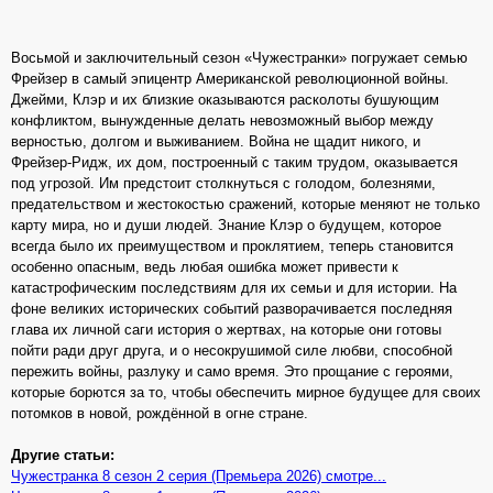
Восьмой и заключительный сезон «Чужестранки» погружает семью
Фрейзер в самый эпицентр Американской революционной войны.
Джейми, Клэр и их близкие оказываются расколоты бушующим
конфликтом, вынужденные делать невозможный выбор между
верностью, долгом и выживанием. Война не щадит никого, и
Фрейзер-Ридж, их дом, построенный с таким трудом, оказывается
под угрозой. Им предстоит столкнуться с голодом, болезнями,
предательством и жестокостью сражений, которые меняют не только
карту мира, но и души людей. Знание Клэр о будущем, которое
всегда было их преимуществом и проклятием, теперь становится
особенно опасным, ведь любая ошибка может привести к
катастрофическим последствиям для их семьи и для истории. На
фоне великих исторических событий разворачивается последняя
глава их личной саги история о жертвах, на которые они готовы
пойти ради друг друга, и о несокрушимой силе любви, способной
пережить войны, разлуку и само время. Это прощание с героями,
которые борются за то, чтобы обеспечить мирное будущее для своих
потомков в новой, рождённой в огне стране.
Другие статьи:
Чужестранка 8 сезон 2 серия (Премьера 2026) смотре...